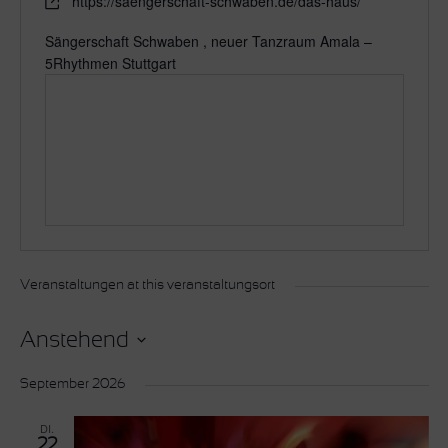
https://saengerschaft-schwaben.de/das-haus/
Sängerschaft Schwaben , neuer Tanzraum Amala –
5Rhythmen Stuttgart
Veranstaltungen at this veranstaltungsort
Anstehend
Datum
wählen.
September 2026
DI.
22