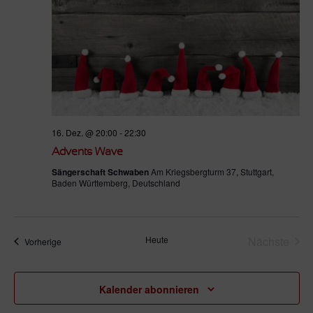
16. Dez. @ 20:00
-
22:30
Advents Wave
Sängerschaft Schwaben
Am Kriegsbergturm 37, Stuttgart,
Baden Württemberg, Deutschland
Heute
Nächste
Veranstaltungen
Vorherige
Veransta
Kalender abonnieren