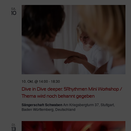
SA.
10
10. Okt. @ 14:00
-
18:30
Dive in Dive deeper: 5Rhythmen Mini Workshop /
Thema wird noch bekannt gegeben
Sängerschaft Schwaben
Am Kriegsbergturm 37, Stuttgart,
Baden Württemberg, Deutschland
DI.
13