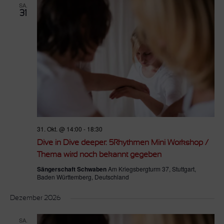
SA.
31
31. Okt. @ 14:00
-
18:30
Dive in Dive deeper: 5Rhythmen Mini Workshop /
Thema wird noch bekannt gegeben
Sängerschaft Schwaben
Am Kriegsbergturm 37, Stuttgart,
Baden Württemberg, Deutschland
Dezember 2026
SA.