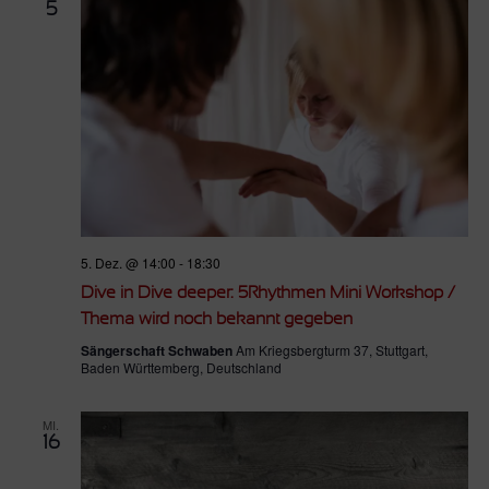
5
5. Dez. @ 14:00
-
18:30
Dive in Dive deeper: 5Rhythmen Mini Workshop /
Thema wird noch bekannt gegeben
Sängerschaft Schwaben
Am Kriegsbergturm 37, Stuttgart,
Baden Württemberg, Deutschland
MI.
16