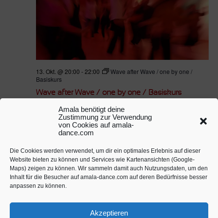
13. Okt. @ 20:00
-
22:00
Wave after Wave / one by one /
Basiskurs
Wave after Wave / one by one / Basiskurs
Sängerschaft Schwaben
Am Kriegsbergturm 37, Stuttgart,
Amala benötigt deine
Baden Württemberg, Deutschland
Zustimmung zur Verwendung
von Cookies auf amala-
dance.com
DI.
20
Die Cookies werden verwendet, um dir ein optimales Erlebnis auf dieser
Website bieten zu können und Services wie Kartenansichten (Google-
Maps) zeigen zu können. Wir sammeln damit auch Nutzungsdaten, um den
Inhalt für die Besucher auf amala-dance.com auf deren Bedürfnisse besser
anpassen zu können.
Akzeptieren