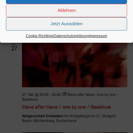
20. Okt. @ 20:00
-
22:00
Wave after Wave / one by one /
Basiskurs
Ablehnen
Wave after Wave / one by one / Basiskurs
Jetzt Auswählen
Sängerschaft Schwaben
Am Kriegsbergturm 37, Stuttgart,
Baden Württemberg, Deutschland
Cookie-Richtlinie
Datenschutzerklärung
Impressum
DI.
27
27. Okt. @ 20:00
-
22:00
Wave after Wave / one by one /
Basiskurs
Wave after Wave / one by one / Basiskurs
Sängerschaft Schwaben
Am Kriegsbergturm 37, Stuttgart,
Baden Württemberg, Deutschland