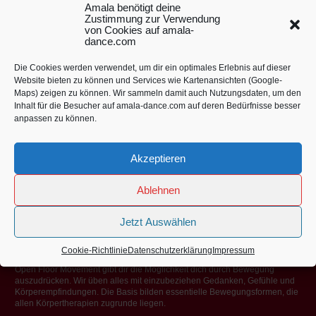
Anmeldung bestätigen musst.
Amala benötigt deine
Ich mag Spam auch nicht und achte auf deine Privatsphäre!
Zustimmung zur Verwendung
Die Datenschutzerklärung findest du
hier
von Cookies auf amala-
dance.com
Die Cookies werden verwendet, um dir ein optimales Erlebnis auf dieser
Website bieten zu können und Services wie Kartenansichten (Google-
Maps) zeigen zu können. Wir sammeln damit auch Nutzungsdaten, um den
Inhalt für die Besucher auf amala-dance.com auf deren Bedürfnisse besser
Am
ala bietet 5Rhythmen® Kurse und Workshops in Stuttgart, München,
anpassen zu können.
Karlsruhe, Seminarzentrum Sonnenstrahl Allgäu, Gut Helmeringen und
anderen Orten. Diese werden auf Wunsch von Amala gerne organisiert.
Akzeptieren
Amala’s Veranstaltungsort
Ablehnen
Schwabenverein
Am Kriegsbergturm 37
Jetzt Auswählen
70180 Stuttgart
Cookie-Richtlinie
Datenschutzerklärung
Impressum
Open Floor Movement gibt dir die Möglichkeit dich durch Bewegung
auszudrücken. Wir üben alles mit einzubeziehen Gedanken, Gefühle und
Körperempfindungen. Die Basis bilden essentielle Bewegungsformen, die
allen Körpertherapien zugrunde liegen.