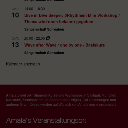
14:00
-
18:30
OKT.
10
Dive in Dive deeper: 5Rhythmen Mini Workshop /
Thema wird noch bekannt gegeben
Sängerschaft Schwaben
20:00
-
22:00
OKT.
13
Wave after Wave / one by one / Basiskurs
Sängerschaft Schwaben
Kalender anzeigen
Am
ala bietet 5Rhythmen® Kurse und Workshops in Stuttgart, München,
Karlsruhe, Seminarzentrum Sonnenstrahl Allgäu, Gut Helmeringen und
anderen Orten. Diese werden auf Wunsch von Amala gerne organisiert.
Amala’s Veranstaltungsort