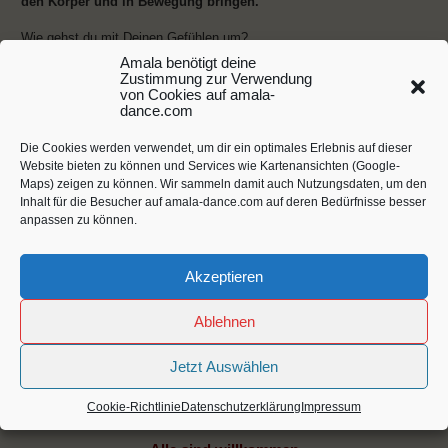
den Körper und in Bewegung bringen.
Wie gehst du mit Deinen Gefühlen um?
Was will dein Herz?
Amala benötigt deine
Was will erlöst werden?
Zustimmung zur Verwendung
Was will gesehen und akzeptiert werden?
von Cookies auf amala-
dance.com
als Jahresgruppe oder einzeln buchbar. Für weitere Infos
spreche oder schreibe mich an unter amala@5rhythmen-
Die Cookies werden verwendet, um dir ein optimales Erlebnis auf dieser
stuttgart.de
Website bieten zu können und Services wie Kartenansichten (Google-
Maps) zeigen zu können. Wir sammeln damit auch Nutzungsdaten, um den
Emotionale Intelligenz _ Moving with Feelings
Inhalt für die Besucher auf amala-dance.com auf deren Bedürfnisse besser
anpassen zu können.
23.- 26.02.23 Emotional Intelligence – Being Embodied/Gateway to
Aliveness & Spirit
01.- 04.06.22 Emotional Intelligence – Trust & Courage /
Wholehearted Living
Akzeptieren
09.- 12.11.23 Emotional Intelligence – Surrender into your Heart /
The Art of letting go
Ablehnen
EI Neu oder Fortsetzung 24
Jetzt Auswählen
17.- 20.05.24 Emotional Intelligence – The Joy of Aliveness
Cookie-Richtlinie
Datenschutzerklärung
Impressum
03.- 06.10.24 Emotional Intelligence – Homecoming to yourself