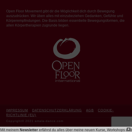
Open Floor Movement gibt dir die Möglichkeit dich durch Bewegung
auszudrücken. Wir üben alles mit einzubeziehen Gedanken, Gefühle und
Körperempfindungen. Die Basis bilden essentielle Bewegungsformen, die
allen Körpertherapien zugrunde liegen.
IMPRESSUM
DATENSCHUTZERKLÄRUNG
AGB
COOKIE-
RICHTLINIE (EU)
Copyright© 2021 amala-dance.com
X
Mit meinem
Newsletter
erfährst du alles über meine neuen Kurse, Workshops und