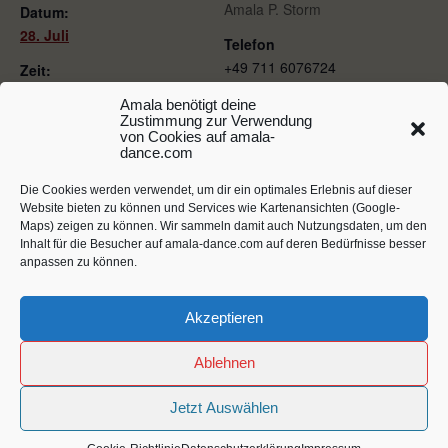
Amala P. Storm
Datum:
28. Juli
Telefon
+49 711 6076724
Zeit:
20:00 - 22:00
E-Mail
Amala benötigt deine
Zustimmung zur Verwendung
amala@5rhythmen-
Series:
von Cookies auf amala-
stuttgart.de
Wave after Wave / offene
dance.com
Gruppe
Veranstalter-Website
anzeigen
Die Cookies werden verwendet, um dir ein optimales Erlebnis auf dieser
Veranstaltungskategorien
Website bieten zu können und Services wie Kartenansichten (Google-
:
Maps) zeigen zu können. Wir sammeln damit auch Nutzungsdaten, um den
Inhalt für die Besucher auf amala-dance.com auf deren Bedürfnisse besser
5Rhythmen®
,
Classes
,
Einsteiger-Kurse
,
Wave after
anpassen zu können.
Wave
,
Wave-Angebot
OTHER
Akzeptieren
Voraussetzungen:
Ablehnen
keine
Mitzubringen:
Jetzt Auswählen
bequeme Kleidung, Getränk