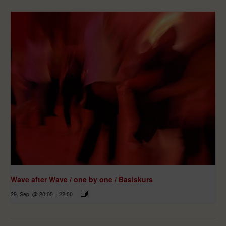
Wave after Wave / one by one / Basiskurs
29. Sep. @ 20:00
-
22:00