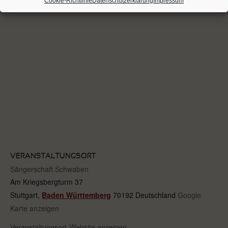
Cookie-Richtlinie
Datenschutzerklärung
Impressum
VERANSTALTUNGSORT
Sängerschaft Schwaben
Am Kriegsbergturm 37
Stuttgart
,
Baden Württemberg
70192
Deutschland
Google
Karte anzeigen
Veranstaltungsort-Website anzeigen