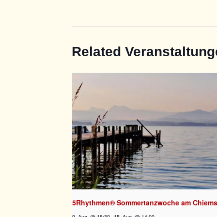
Related Veranstaltun
5Rhythmen® Sommertanzwoche am Chiem
9. Aug. @ 18:30
-
15. Aug. @ 14:00