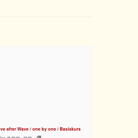
ve after Wave / one by one / Basiskurs
 Sep. @ 20:00
-
22:00