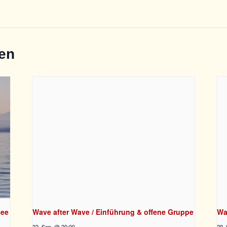
gen
see
Wave after Wave / Einführung & offene Gruppe
Wa
22. Sep. @ 20:00
29.