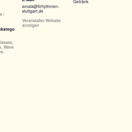
Getränk
amala@5rhythmen-
stuttgart.de
e /
Veranstalter-Website
anzeigen
skatego
lasses
,
e
,
Wave
e-