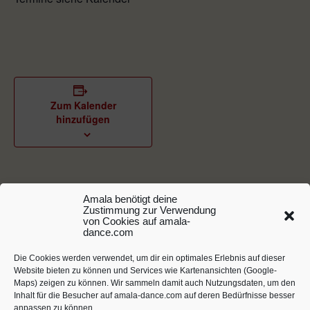
Zum Kalender
hinzufügen
DETAILS
VERANSTALTER
Amala benötigt deine
Amala P. Storm
Datum:
Zustimmung zur Verwendung
von Cookies auf amala-
25. Apr.. 2023
Telefon
dance.com
+49 711 6076724
Zeit:
Die Cookies werden verwendet, um dir ein optimales Erlebnis auf dieser
20:00 - 22:00
E-Mail
Website bieten zu können und Services wie Kartenansichten (Google-
Maps) zeigen zu können. Wir sammeln damit auch Nutzungsdaten, um den
amala@5rhythmen-
Veranstaltungskategorien
Inhalt für die Besucher auf amala-dance.com auf deren Bedürfnisse besser
stuttgart.de
:
anpassen zu können.