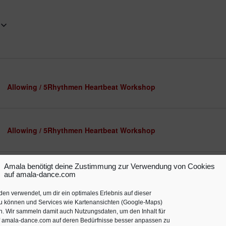
for
Veranstaltungen
by
Location.
Allowing / 5Rhythmen Heartbeat Workshop
Allowing / 5Rhythmen Heartbeat Workshop
Amala benötigt deine Zustimmung zur Verwendung von Cookies
Allowing / 5Rhythmen Heartbeat Workshop
auf amala-dance.com
en verwendet, um dir ein optimales Erlebnis auf dieser
zu können und Services wie Kartenansichten (Google-Maps)
n. Wir sammeln damit auch Nutzungsdaten, um den Inhalt für
Allowing / 5Rhythmen Heartbeat Workshop
f amala-dance.com auf deren Bedürfnisse besser anpassen zu