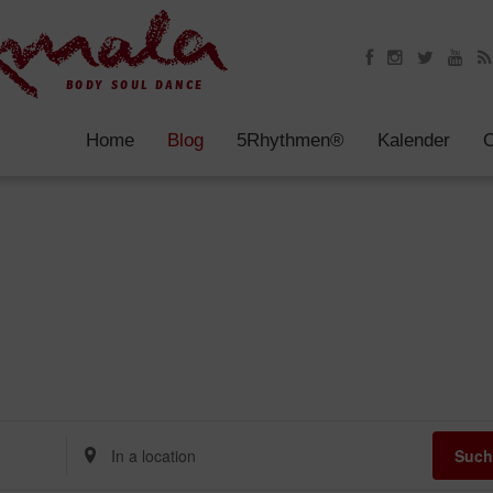
Home
Blog
5Rhythmen®
Kalender
O
Enter
Such
Location.
Search