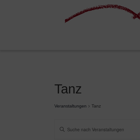
Tanz
Veranstaltungen
Tanz
Veranstaltungen
Bitte
Suche
Schlüsselwort
und
eingeben.