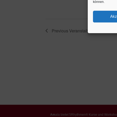
können.
Akz
Previous
Veranstaltungen
Am
ala bietet 5Rhythmen® Kurse und Worksho