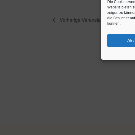
Die Cookies werd
Website bieten 
zeigen zu könne
die Besucher au
Vorherige
Veranstaltungen
können.
Akz