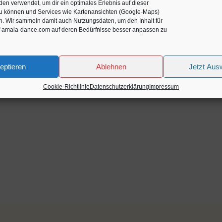
en verwendet, um dir ein optimales Erlebnis auf dieser
zu können und Services wie Kartenansichten (Google-Maps)
n. Wir sammeln damit auch Nutzungsdaten, um den Inhalt für
f amala-dance.com auf deren Bedürfnisse besser anpassen zu
eptieren
Ablehnen
Jetzt Aus
Cookie-Richtlinie
Datenschutzerklärung
Impressum