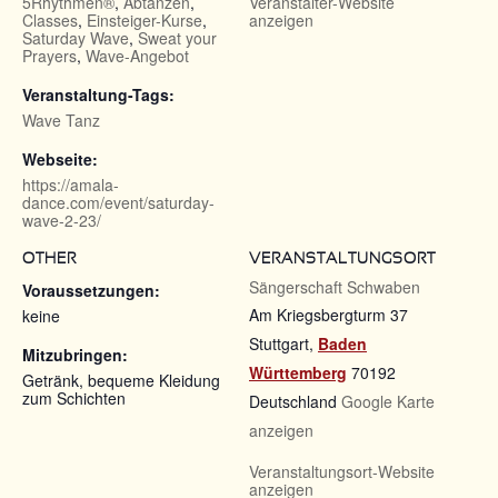
5Rhythmen®
,
Abtanzen
,
Veranstalter-Website
Classes
,
Einsteiger-Kurse
,
anzeigen
Saturday Wave
,
Sweat your
Prayers
,
Wave-Angebot
Veranstaltung-Tags:
Wave Tanz
Webseite:
https://amala-
dance.com/event/saturday-
wave-2-23/
OTHER
VERANSTALTUNGSORT
Sängerschaft Schwaben
Voraussetzungen:
Am Kriegsbergturm 37
keine
Stuttgart
,
Baden
Mitzubringen:
Württemberg
70192
Getränk, bequeme Kleidung
zum Schichten
Deutschland
Google Karte
anzeigen
Veranstaltungsort-Website
anzeigen