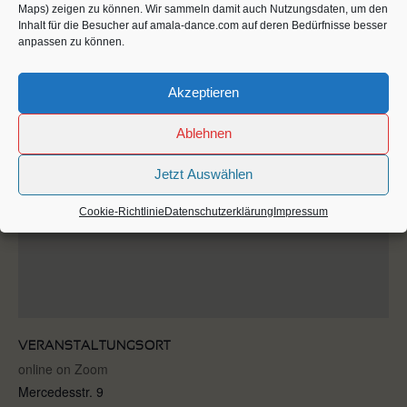
Maps) zeigen zu können. Wir sammeln damit auch Nutzungsdaten, um den
5Rhythmen®
,
Classes
,
Veranstalter-Website
Inhalt für die Besucher auf amala-dance.com auf deren Bedürfnisse besser
Einsteiger-Kurse
,
Wave after
anzeigen
anpassen zu können.
Wave
,
Wave-Angebot
Akzeptieren
Ablehnen
Jetzt Auswählen
Cookie-Richtlinie
Datenschutzerklärung
Impressum
VERANSTALTUNGSORT
online on Zoom
Mercedesstr. 9