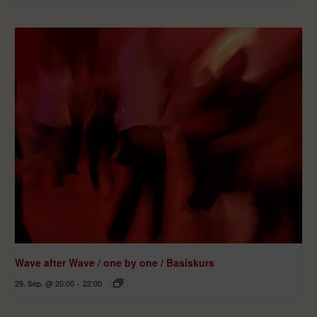
Wave after Wave / one by one / Basiskurs
29. Sep. @ 20:00
-
22:00