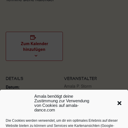
Zum Kalender
hinzufügen
DETAILS
VERANSTALTER
Amala P. Storm
Datum:
23. Juli. 2014
Telefon
Amala benötigt deine
Zustimmung zur Verwendung
+49 711 6076724
Zeit:
von Cookies auf amala-
20:15 - 22:30
dance.com
E-Mail
amala@5rhythmen-
Veranstaltungskategorien
Die Cookies werden verwendet, um dir ein optimales Erlebnis auf dieser
stuttgart.de
:
Website bieten zu können und Services wie Kartenansichten (Google-