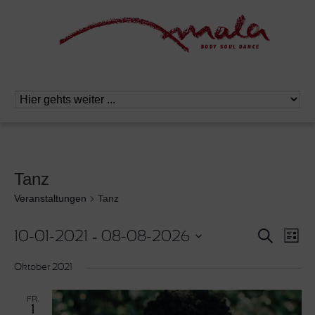
Tanz
Veranstaltungen
Tanz
 - 
Veranstal
Vera
Suche
10-01-2021
08-08-2026
Liste
Ansi
Suche
Datum
Navi
und
wählen.
Oktober 2021
Ansichten,
Navigation
FR.
1