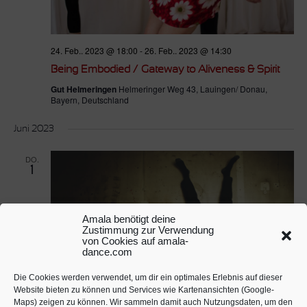
24. Feb.. 2023 @ 18:00
-
26. Feb.. 2023 @ 14:30
Being Embodied / Gateway to Aliveness & Spirit
Gut Helmeringen
Helmeringer Weg 43, Lauingen/ Donau,
Bayern, Deutschland
Juni 2023
DO.
1
Amala benötigt deine
Zustimmung zur Verwendung
von Cookies auf amala-
dance.com
Die Cookies werden verwendet, um dir ein optimales Erlebnis auf dieser
Website bieten zu können und Services wie Kartenansichten (Google-
Maps) zeigen zu können. Wir sammeln damit auch Nutzungsdaten, um den