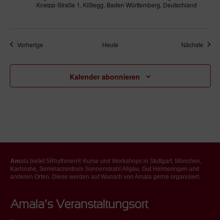
Kneipp-Straße 1, Kißlegg, Baden Württemberg, Deutschland
Veranstaltungen
Veran
Vorherige
Heute
Nächste
Kalender abonnieren
Am
ala bietet 5Rhythmen® Kurse und Workshops in Stuttgart, München,
Karlsruhe, Seminarzentrum Sonnenstrahl Allgäu, Gut Helmeringen und
anderen Orten. Diese werden auf Wunsch von Amala gerne organisiert.
Amala’s Veranstaltungsort