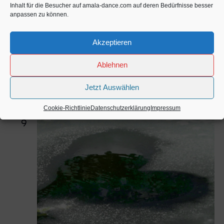
Inhalt für die Besucher auf amala-dance.com auf deren Bedürfnisse besser
anpassen zu können.
1. Juni. 2023 @ 18:00
-
4. Juni. 2023 @ 14:30
Emotional Intelligence / Trust & Courage /
Akzeptieren
5Rhythms Heartbeat
Yoga- und Seminarzentrum Sonnenstrahl im Allgäu
Sebastian-
Ablehnen
Kneipp-Straße 1, Kißlegg, Baden Württemberg, Deutschland
Jetzt Auswählen
November 2023
Cookie-Richtlinie
Datenschutzerklärung
Impressum
DO.
9